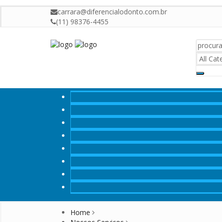
carrara@diferencialodonto.com.br
(11) 98376-4455
Home