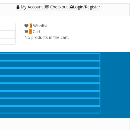
My Account
Checkout
Login/Register
Wishlist
0
Cart
0
No products in the cart.