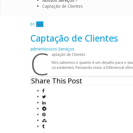
Nossos Serviços
Captação de Clientes
01
nov
Captação de Clientes
C
Author
Categories
admin
Nossos Serviços
aptação de Clientes
Nós sabemos o quanto é um desafio para o seu n
os existentes. Pensando nisso a Diferencial ofe
Share This Post