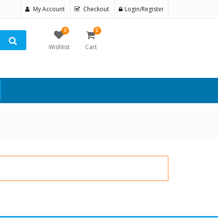
My Account
Checkout
Login/Register
0
0
Wishlist
Cart