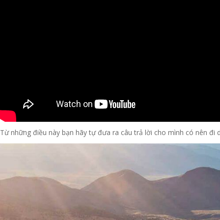
Từ những điều này bạn hãy tự đưa ra câu trả lời cho mình có nên đi