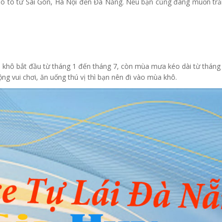
g ô tô từ Sài Gòn, Hà Nội đến Đà Nẵng. Nếu bạn cũng đang muốn trải
a khô bắt đầu từ tháng 1 đến tháng 7, còn mùa mưa kéo dài từ thán
g vui chơi, ăn uống thú vị thì bạn nên đi vào mùa khô.