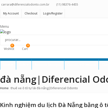
carrara@diferencialodonto.com.br
(11) 98376-4455
My Account
Checkout
Login/Register
Menu
0
0
Wishlist
Cart
Home
Sobre
Nossos Serviços
Cursos e Eventos
Cli
đà nẵng|Diferencial Od
Home
thuê xe ô tô tự lái đà nẵng|Diferencial Odonto
Kinh nghiệm du lịch Đà Nẵng bằng ô t