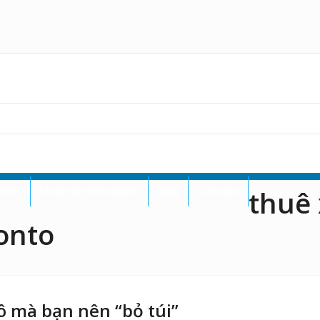
entes
Clube de Vantagens
Blog
Contato
thuê 
onto
ô mà bạn nên “bỏ túi”