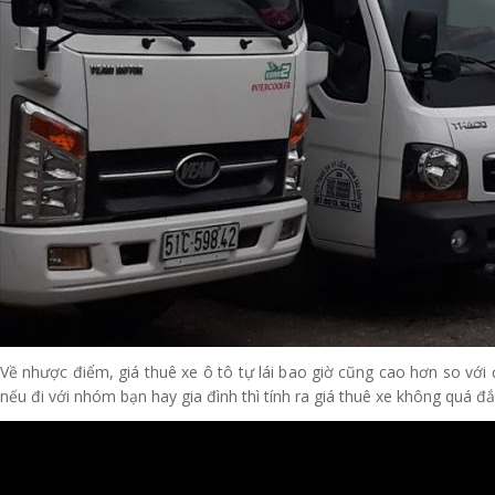
Về nhược điểm, giá thuê xe ô tô tự lái bao giờ cũng cao hơn so với 
nếu đi với nhóm bạn hay gia đình thì tính ra giá thuê xe không quá đ