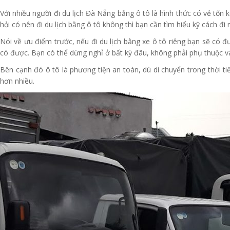
Với nhiều người đi du lịch Đà Nẵng bằng ô tô là hình thức có vẻ tốn
hỏi có nên đi du lịch bằng ô tô không thì bạn cần tìm hiểu kỹ cách đ
Nói về ưu điểm trước, nếu đi du lịch bằng xe ô tô riêng bạn sẽ có 
có được. Bạn có thể dừng nghỉ ở bất kỳ đâu, không phải phụ thuộc và
Bên cạnh đó ô tô là phương tiện an toàn, dù di chuyển trong thời ti
hơn nhiều.